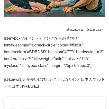
2023.06.13
2025.12.14
[st-mybox title=”シッティングからの草刈り”
fontawesome=”fa-check-circle” color=”#ff8c00″
bordercolor=”#BDBDBD” bgcolor=”#fffff0″ borderwidth=”2″
borderradius=”5″ titleweight=”bold” fontsize=”125″
myclass=”st-mybox-class” margin=”25px 0 25px 0″]
[st-kaiwa1]足が長いに越したことはないけど日本人でも使
えるはず[/st-kaiwa1]