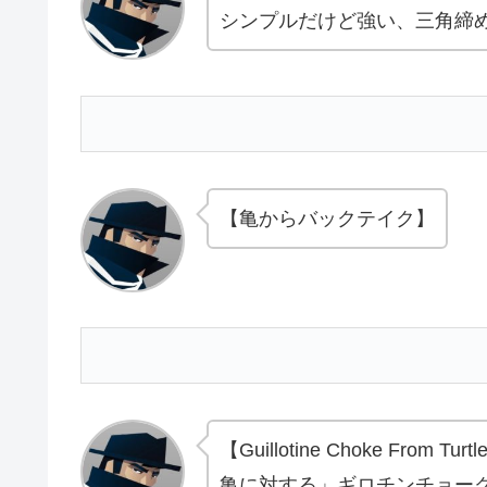
シンプルだけど強い、三角締
【亀からバックテイク】
【Guillotine Choke From Turt
亀に対する」ギロチンチョー