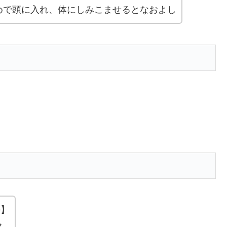
めで頭に入れ、体にしみこませるとなおよし
le】
ク