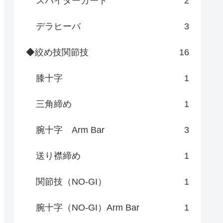
スパイダーガード
2
デラヒーバ
3
◆絞め技関節技
16
膝十字
1
三角締め
1
腕十字 Arm Bar
3
送り襟締め
1
関節技（NO-GI）
1
腕十字（NO-GI）Arm Bar
1