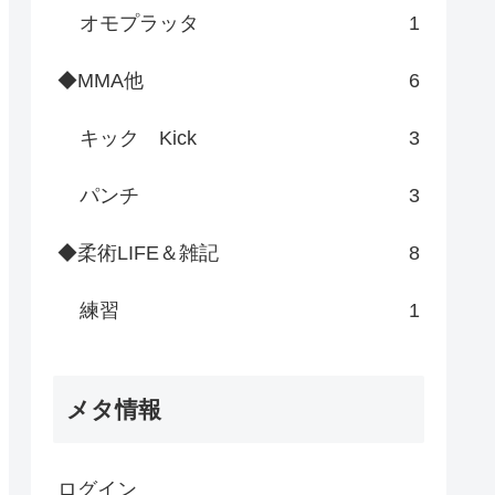
オモプラッタ
1
◆MMA他
6
キック Kick
3
パンチ
3
◆柔術LIFE＆雑記
8
練習
1
メタ情報
ログイン