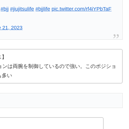
#bjj
#jiujitsulife
#bjjlife
pic.twitter.com/rf4iYPbTaF
 21, 2023
ス】
ポジションは両腕を制御しているので強い。このポジショ
も多い