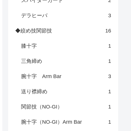
スパイダーガード
2
デラヒーバ
3
◆絞め技関節技
16
膝十字
1
三角締め
1
腕十字 Arm Bar
3
送り襟締め
1
関節技（NO-GI）
1
腕十字（NO-GI）Arm Bar
1