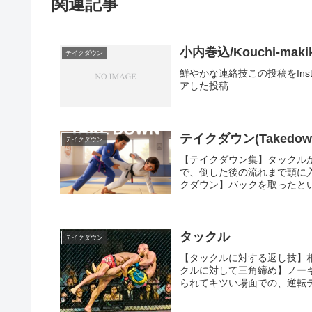
関連記事
小内巻込/Kouchi-mak
テイクダウン
鮮やかな連絡技この投稿をInstagra
アした投稿
テイクダウン(Takedow
テイクダウン
【テイクダウン集】タックル
で、倒した後の流れまで頭に
クダウン】バックを取ったとい
タックル
テイクダウン
【タックルに対する返し技】
クルに対して三角締め】ノー
られてキツい場面での、逆転テ