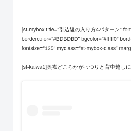
[st-mybox title=”引込返の入り方4パターン” fontawes
bordercolor=”#BDBDBD” bgcolor=”#fffff0″ borde
fontsize=”125″ myclass=”st-mybox-class” marg
[st-kaiwa1]奥襟どころかがっつりと背中越しに