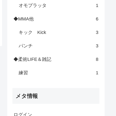
オモプラッタ
1
◆MMA他
6
キック Kick
3
パンチ
3
◆柔術LIFE＆雑記
8
練習
1
メタ情報
ログイン