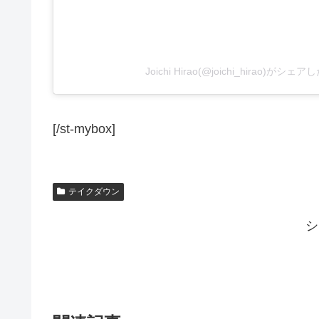
Joichi Hirao(@joichi_hirao)がシェ
[/st-mybox]
テイクダウン
シ