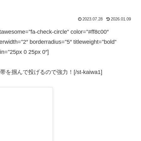
2023.07.28
2026.01.09
ome=”fa-check-circle” color=”#ff8c00″
rwidth=”2″ borderradius=”5″ titleweight=”bold”
in=”25px 0 25px 0″]
帯を掴んで投げるので強力！[/st-kaiwa1]