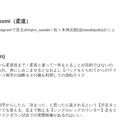
ikomi（柔道）
mで見るshinjiro_sasaki / 佐々木伸次朗(@sasakijudo)がシェ
n)
から柔道技まで！柔道と違って一本をとることが目的ではないの
入れ、体にしみこませるとなおよし【バックをとられてからのテイ
う相手の油断＆その腕を利用しての逆転テイク...
相手からしたら「決まった」と思ったら返されるという【片足タッ
ギでも使える。足まで抱える【シングルレッグカウンター】足をと
イクダウン試合での実際映像があるのはいい...