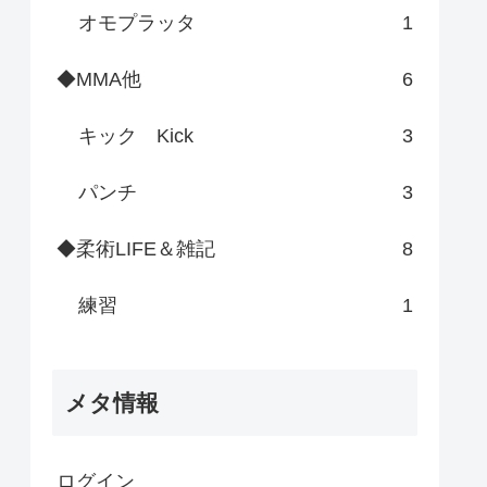
オモプラッタ
1
◆MMA他
6
キック Kick
3
パンチ
3
◆柔術LIFE＆雑記
8
練習
1
メタ情報
ログイン