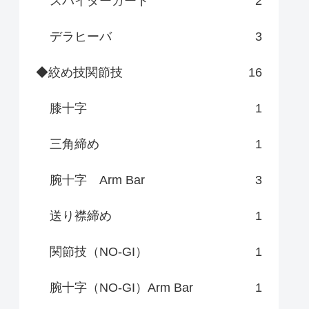
スパイダーガード
2
デラヒーバ
3
◆絞め技関節技
16
膝十字
1
三角締め
1
腕十字 Arm Bar
3
送り襟締め
1
関節技（NO-GI）
1
腕十字（NO-GI）Arm Bar
1