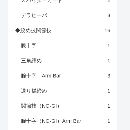
スパイダーガード
2
デラヒーバ
3
◆絞め技関節技
16
膝十字
1
三角締め
1
腕十字 Arm Bar
3
送り襟締め
1
関節技（NO-GI）
1
腕十字（NO-GI）Arm Bar
1