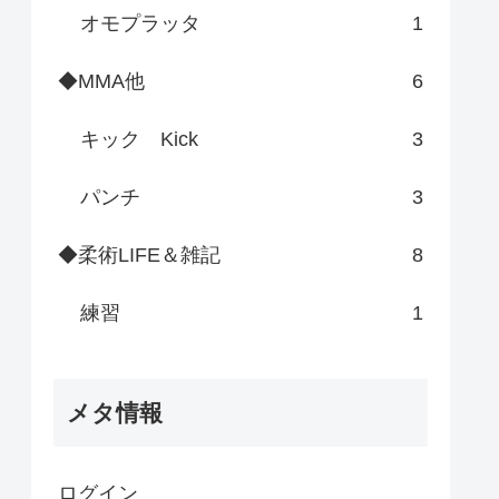
オモプラッタ
1
◆MMA他
6
キック Kick
3
パンチ
3
◆柔術LIFE＆雑記
8
練習
1
メタ情報
ログイン